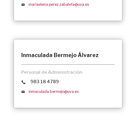
mariaelena.perez.zabaleta@uva.es
Inmaculada Bermejo Álvarez
Personal de Administración
983 18 4789
inmaculada.bermejo@uva.es